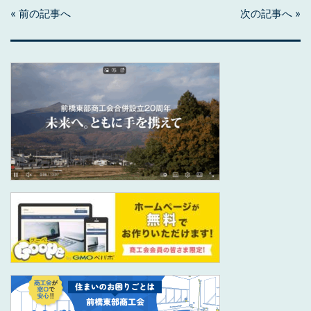
« 前の記事へ
次の記事へ »
投
稿
ナ
ビ
ゲ
ー
シ
ョ
ン