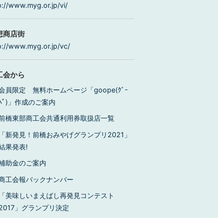
p://www.myg.or.jp/vi/
想商店街
p://www.myg.or.jp/vc/
工会から
会員限定 無料ホームページ「goope(ｸﾞｰ
ﾍﾟ)」作成のご案内
前橋東部商工会共通利用券取扱店一覧
「新発見！前橋おみやげグランプリ2021」
結果発表!
補助金のご案内
商工会報バックナンバー
「美味しいまえばし再発見コンテスト
2017」グランプリ決定