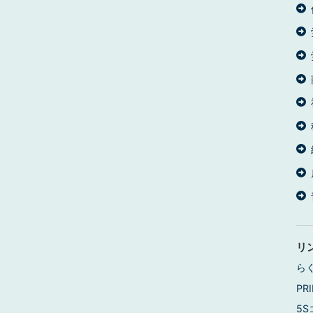
リ
ら
PRI
5S