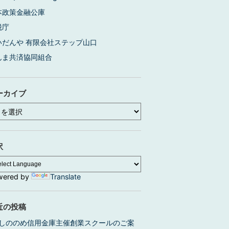
本政策金融公庫
税庁
いだんや 有限会社ステップ山口
んま共済協同組合
ーカイブ
訳
wered by
Translate
近の投稿
しののめ信用金庫主催創業スクールのご案