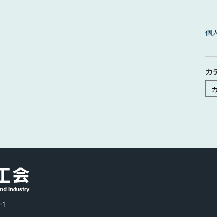
個
カ
カ
テ
ゴ
リ
ー
-1