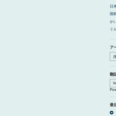
日
国
か
ぐ
ア
ア
ー
カ
イ
ブ
翻
Po
最