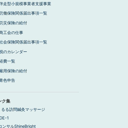
伴走型小規模事業者支援事業
労働保険関係届出事項一覧
労災保険の給付
商工会の仕事
社会保険関係届出事項一覧
税のカレンダー
経費一覧
雇用保険の給付
青色申告
ンク集
くるる訪問鍼灸マッサージ
DE-1
コンサルShineBright