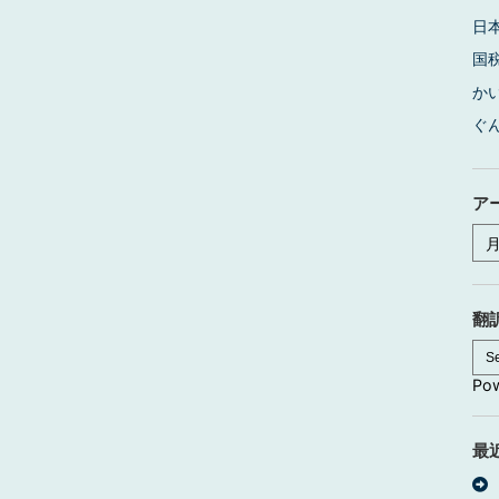
日
国
か
ぐ
ア
ア
ー
カ
イ
ブ
翻
Po
最