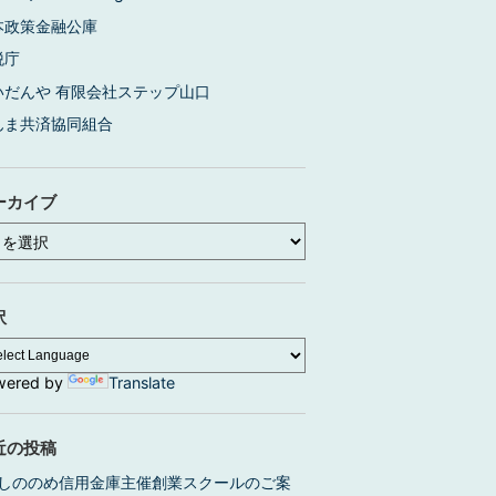
本政策金融公庫
税庁
いだんや 有限会社ステップ山口
んま共済協同組合
ーカイブ
訳
wered by
Translate
近の投稿
しののめ信用金庫主催創業スクールのご案