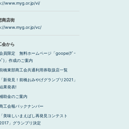
p://www.myg.or.jp/vi/
想商店街
p://www.myg.or.jp/vc/
工会から
会員限定 無料ホームページ「goope(ｸﾞｰ
ﾍﾟ)」作成のご案内
前橋東部商工会共通利用券取扱店一覧
「新発見！前橋おみやげグランプリ2021」
結果発表!
補助金のご案内
商工会報バックナンバー
「美味しいまえばし再発見コンテスト
2017」グランプリ決定