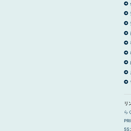
リ
ら
PRI
5S