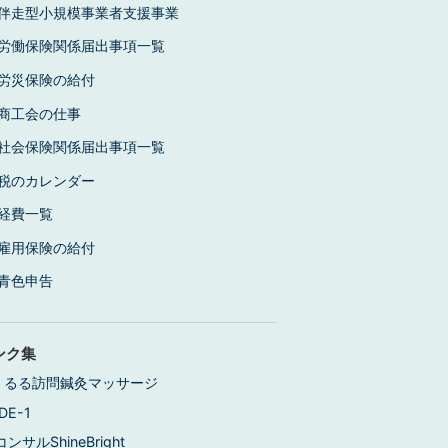
伴走型小規模事業者支援事業
労働保険関係届出事項一覧
労災保険の給付
商工会の仕事
社会保険関係届出事項一覧
税のカレンダー
経費一覧
雇用保険の給付
青色申告
ンク集
くるる訪問鍼灸マッサージ
DE-1
コンサルShineBright