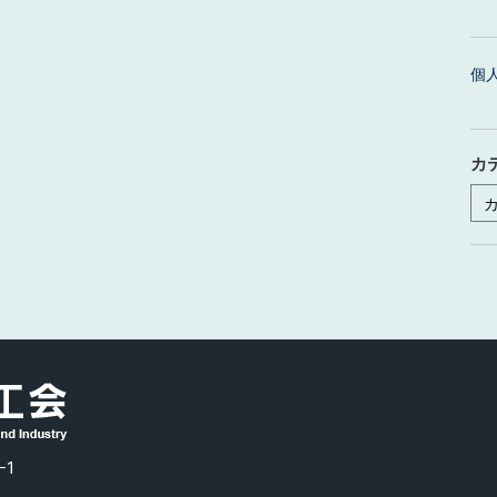
個
カ
カ
テ
ゴ
リ
ー
-1