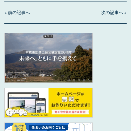
« 前の記事へ
次の記事へ »
投
稿
ナ
ビ
ゲ
ー
シ
ョ
ン