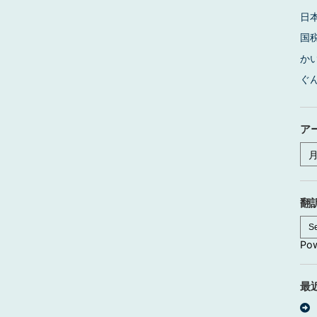
日
国
か
ぐ
ア
ア
ー
カ
イ
ブ
翻
Po
最