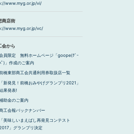
p://www.myg.or.jp/vi/
想商店街
p://www.myg.or.jp/vc/
工会から
会員限定 無料ホームページ「goope(ｸﾞｰ
ﾍﾟ)」作成のご案内
前橋東部商工会共通利用券取扱店一覧
「新発見！前橋おみやげグランプリ2021」
結果発表!
補助金のご案内
商工会報バックナンバー
「美味しいまえばし再発見コンテスト
2017」グランプリ決定