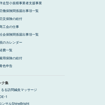
伴走型小規模事業者支援事業
労働保険関係届出事項一覧
労災保険の給付
商工会の仕事
社会保険関係届出事項一覧
税のカレンダー
経費一覧
雇用保険の給付
青色申告
ンク集
くるる訪問鍼灸マッサージ
DE-1
コンサルShineBright