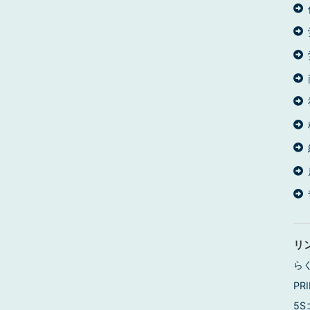
リ
ら
PRI
5S