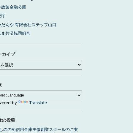
本政策金融公庫
税庁
いだんや 有限会社ステップ山口
んま共済協同組合
ーカイブ
訳
wered by
Translate
近の投稿
しののめ信用金庫主催創業スクールのご案