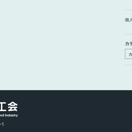
個
カ
カ
テ
ゴ
リ
ー
-1