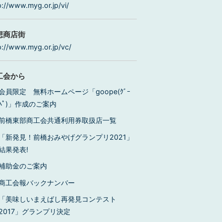
p://www.myg.or.jp/vi/
想商店街
p://www.myg.or.jp/vc/
工会から
会員限定 無料ホームページ「goope(ｸﾞｰ
ﾍﾟ)」作成のご案内
前橋東部商工会共通利用券取扱店一覧
「新発見！前橋おみやげグランプリ2021」
結果発表!
補助金のご案内
商工会報バックナンバー
「美味しいまえばし再発見コンテスト
2017」グランプリ決定