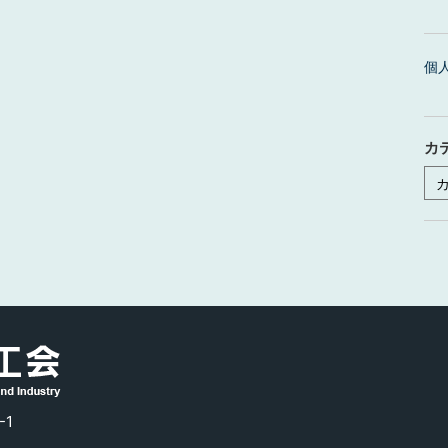
個
カ
カ
テ
ゴ
リ
ー
-1