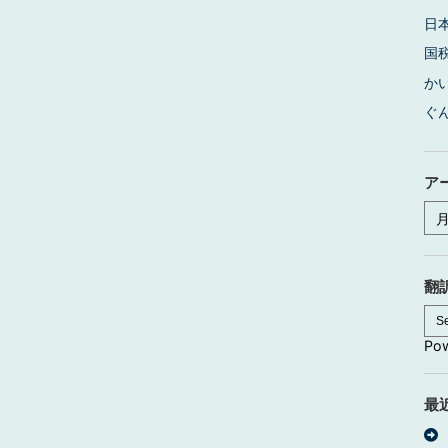
日
国
か
ぐ
ア
ア
ー
カ
イ
ブ
翻
Po
最