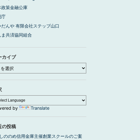
本政策金融公庫
税庁
いだんや 有限会社ステップ山口
んま共済協同組合
ーカイブ
訳
wered by
Translate
近の投稿
しののめ信用金庫主催創業スクールのご案