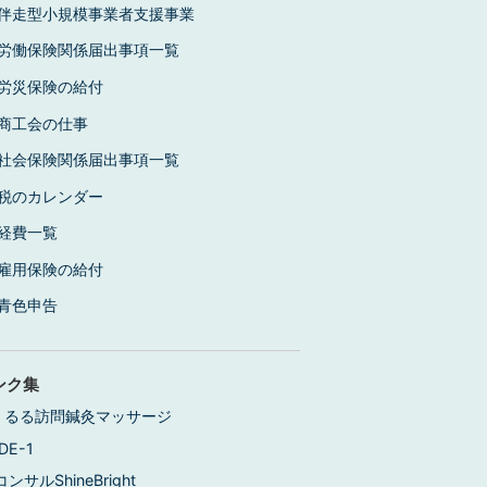
伴走型小規模事業者支援事業
労働保険関係届出事項一覧
労災保険の給付
商工会の仕事
社会保険関係届出事項一覧
税のカレンダー
経費一覧
雇用保険の給付
青色申告
ンク集
くるる訪問鍼灸マッサージ
DE-1
コンサルShineBright