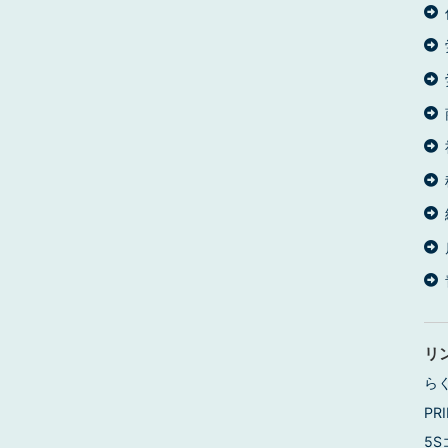
リ
ら
PRI
5S