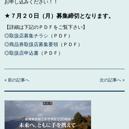
お申し込みください！！
★７月２０日（月）募集締切となります。
【詳細は下記のＰＤＦをご覧下さい】
◎
取扱店募集チラシ
（ＰＤＦ）
◎
商品券取扱店募集要領
（ＰＤＦ）
◎
取扱店申込書
（ＰＤＦ）
« 前の記事へ
次の記事へ »
投
稿
ナ
ビ
ゲ
ー