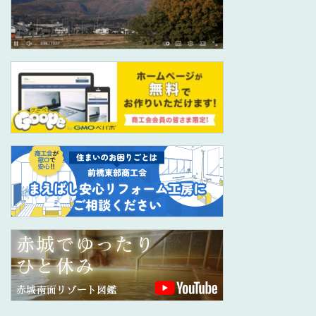
シ
ョ
ン