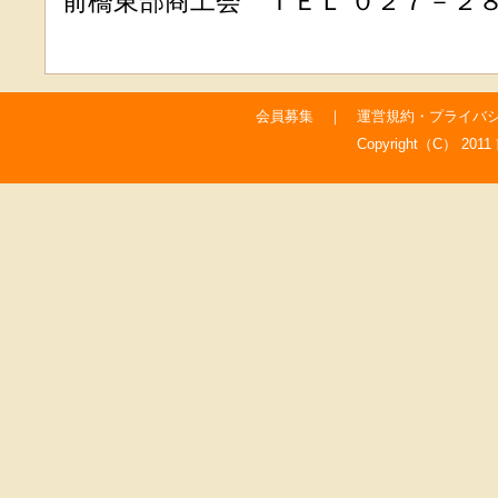
前橋東部商工会 ＴＥＬ ０２７－２
会員募集
｜
運営規約・プライバ
Copyright（C） 2011